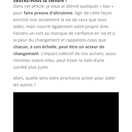
saurez-vous la tendre ?
Dans cet article, je vous ai donné quelques « tips »
pour
faire preuve d’altruisme
. Agir de cette façon
enrichit non seulement la vie de ceux que vous
aidez, mais nourrit également votre propre âme.
Faisons un sort au manque de confiance en soi et à
la peur du changement et rappelons-nous que
chacun, à son échelle, peut être un acteur de
changement
. L’impact collectif de nos actions, aussi
minimes soient-elles, peut tisser la toile d’une
société plus juste.
Alors, quelle sera votre prochaine action pour aider
les autres ?