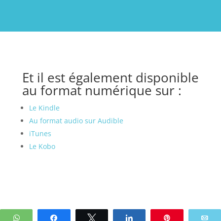
Et il est également disponible
au format numérique sur :
Le Kindle
Au format audio sur Audible
iTunes
Le Kobo
WhatsApp
Partagez
Tweetez
Partagez
Enregistrer
E