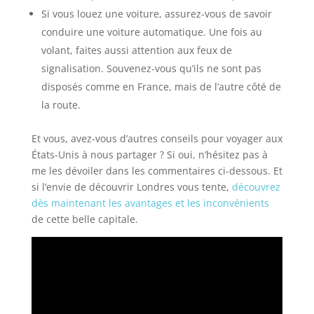
Si vous louez une voiture, assurez-vous de savoir
conduire une voiture automatique. Une fois au
volant, faites aussi attention aux feux de
signalisation. Souvenez-vous qu’ils ne sont pas
disposés comme en France, mais de l’autre côté de
la route.
Et vous, avez-vous d’autres conseils pour voyager aux
États-Unis à nous partager ? Si oui, n’hésitez pas à
me les dévoiler dans les commentaires ci-dessous. Et
si l’envie de découvrir Londres vous tente,
découvrez
dès maintenant les avantages et les inconvénients
de cette belle capitale.